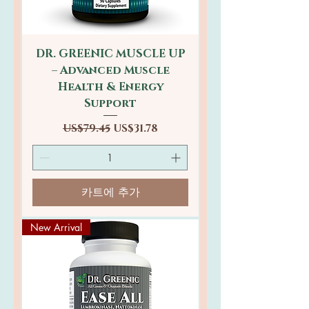
DR. GREENIC MUSCLE UP
– Advanced Muscle
Health & Energy
Support
일반가
할인가
US$79.45
US$31.78
카트에 추가
New Arrival