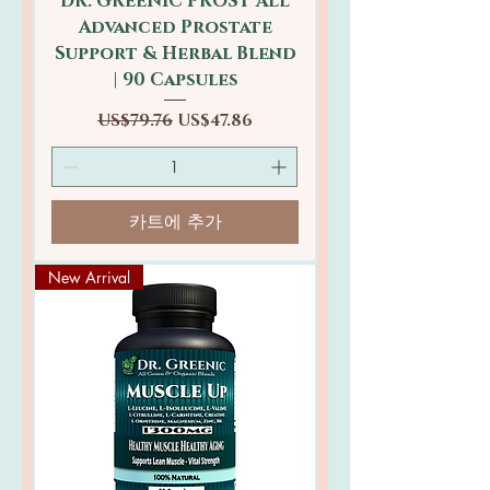
DR. GREENIC PROST ALL
Advanced Prostate
Support & Herbal Blend
| 90 Capsules
일반가
할인가
US$79.76
US$47.86
카트에 추가
New Arrival