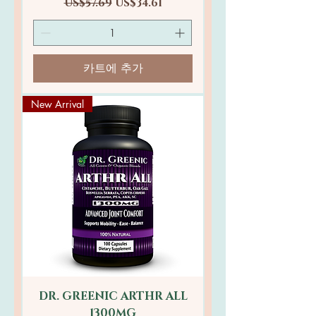
일반가
할인가
US$57.69
US$34.61
카트에 추가
New Arrival
DR. GREENIC ARTHR ALL
1300MG