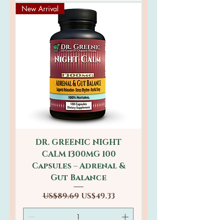
New Arrival
DR. GREENIC NIGHT
CALM 1300MG 100
Capsules – Adrenal &
Gut Balance
일반가
할인가
US$89.69
US$49.33