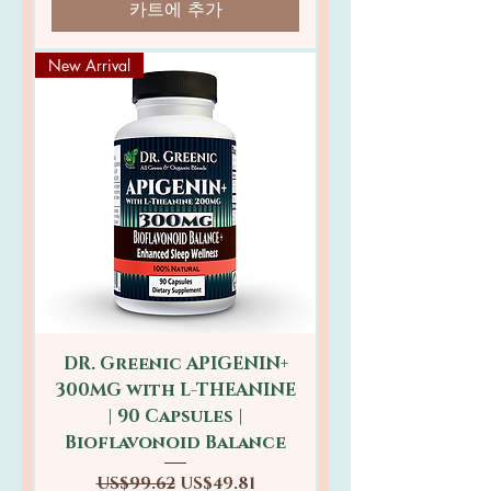
카트에 추가
New Arrival
DR. Greenic APIGENIN+
300MG with L-THEANINE
| 90 Capsules |
Bioflavonoid Balance
일반가
할인가
US$99.62
US$49.81