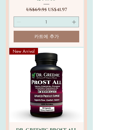
일반가
할인가
US$69.95
US$41.97
카트에 추가
New Arrival