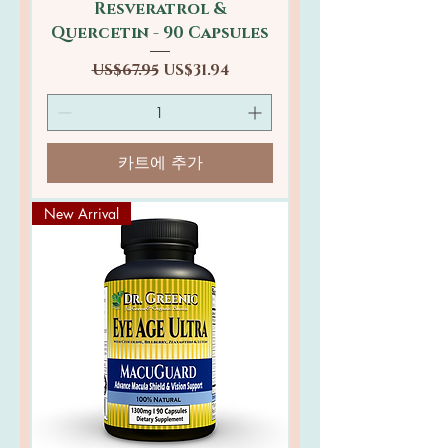
Resveratrol &
Quercetin - 90 Capsules
일반가
할인가
US$67.95
US$31.94
카트에 추가
New Arrival