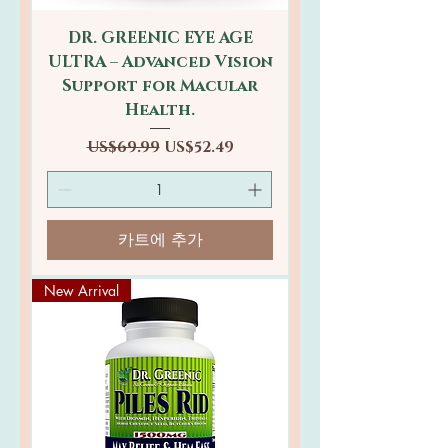
DR. GREENIC EYE AGE
ULTRA – Advanced Vision
Support for Macular
Health.
일반가
할인가
US$69.99
US$52.49
카트에 추가
New Arrival