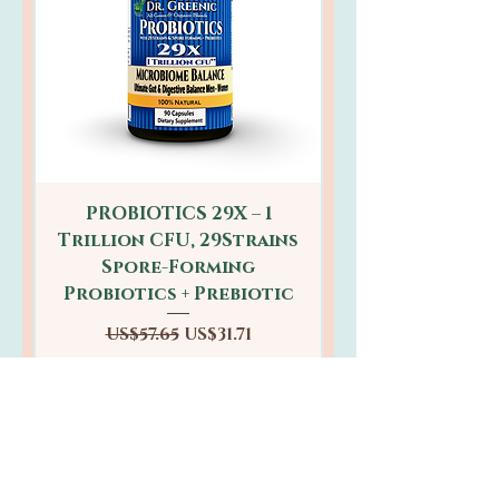
PROBIOTICS 29X – 1
Trillion CFU, 29Strains
Spore-Forming
Probiotics + Prebiotic
일반가
할인가
US$57.65
US$31.71
카트에 추가
New Arrival