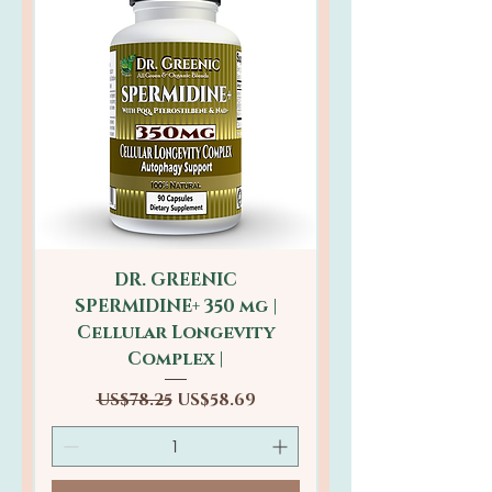
DR. GREENIC
SPERMIDINE+ 350 mg |
Cellular Longevity
Complex |
일반가
할인가
US$78.25
US$58.69