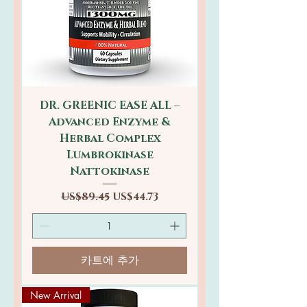
DR. GREENIC EASE ALL –
Advanced Enzyme &
Herbal Complex
Lumbrokinase
Nattokinase
일반가
할인가
US$89.45
US$44.73
카트에 추가
New Arrival