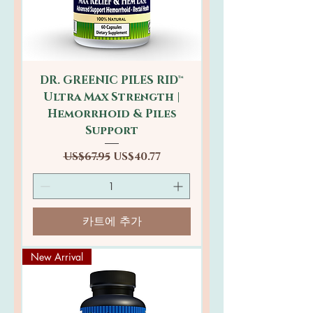
DR. GREENIC PILES RID™
Ultra Max Strength |
Hemorrhoid & Piles
Support
일반가
할인가
US$67.95
US$40.77
카트에 추가
New Arrival