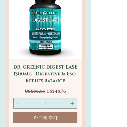
DR. GREENIC DIGEST EASE
1300Mg - Digestive & Eso-
Reflux Balance
일반가
할인가
US$88.65
US$48.76
카트에 추가