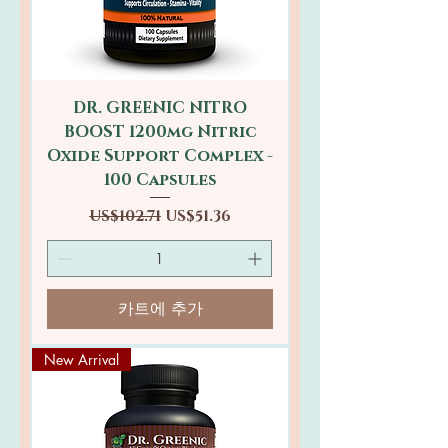
DR. GREENIC NITRO
BOOST 1200mg Nitric
Oxide Support Complex -
100 Capsules
일반가
할인가
US$102.71
US$51.36
카트에 추가
New Arrival