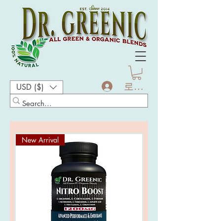
로그인
USD ($)
New Arrival