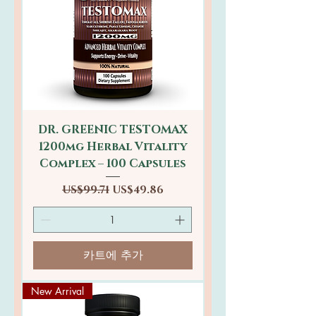
DR. GREENIC TESTOMAX
1200mg Herbal Vitality
Complex – 100 Capsules
일반가
할인가
US$99.71
US$49.86
카트에 추가
New Arrival