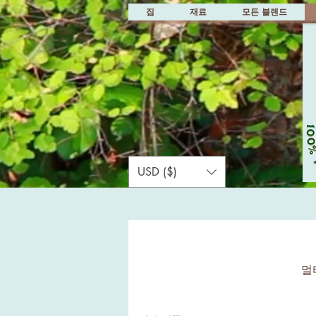
집
재료
모든 블렌드
USD ($)
멀