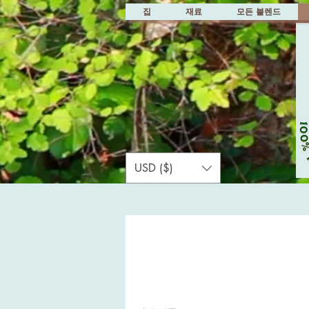
집
재료
모든 블렌드
USD ($)