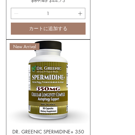
通常価格
セール価格
$89.45
$44.73
カートに追加する
New Arrival
DR. GREENIC SPERMIDINE+ 350