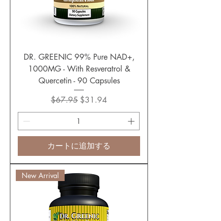
DR. GREENIC 99% Pure NAD+,
1000MG - With Resveratrol &
Quercetin - 90 Capsules
通常価格
セール価格
$67.95
$31.94
カートに追加する
New Arrival