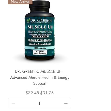
New Arrival
DR. GREENIC MUSCLE UP –
Advanced Muscle Health & Energy
Support
通常価格
セール価格
$79.45
$31.78