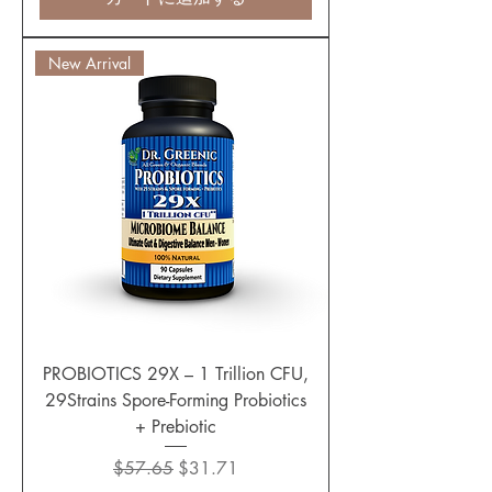
New Arrival
PROBIOTICS 29X – 1 Trillion CFU,
29Strains Spore-Forming Probiotics
+ Prebiotic
通常価格
セール価格
$57.65
$31.71