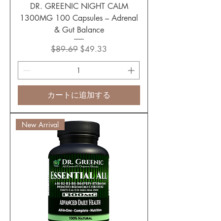
DR. GREENIC NIGHT CALM
1300MG 100 Capsules – Adrenal
& Gut Balance
通常価格
セール価格
$89.69
$49.33
カートに追加する
New Arrival