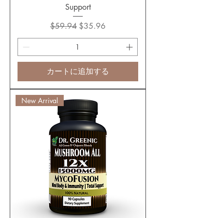
Support
通常価格
セール価格
$59.94
$35.96
カートに追加する
New Arrival