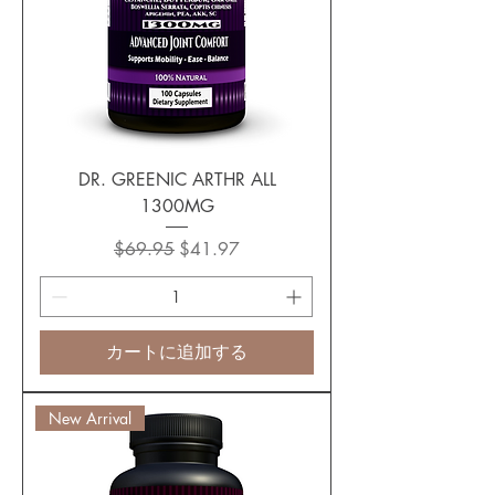
DR. GREENIC ARTHR ALL
1300MG
通常価格
セール価格
$69.95
$41.97
カートに追加する
New Arrival