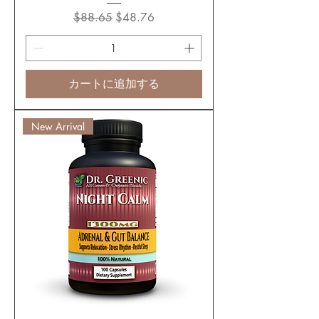
通常価格
セール価格
$88.65
$48.76
カートに追加する
New Arrival