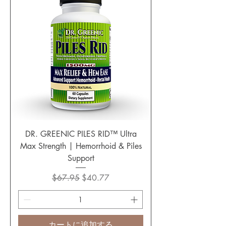
DR. GREENIC PILES RID™ Ultra
Max Strength | Hemorrhoid & Piles
Support
通常価格
セール価格
$67.95
$40.77
カートに追加する