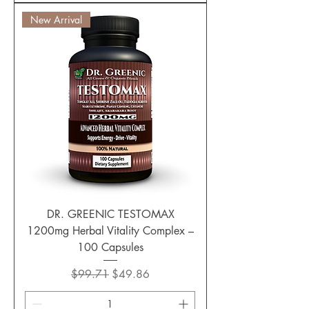
New Arrival
DR. GREENIC TESTOMAX
1200mg Herbal Vitality Complex –
100 Capsules
通常価格
セール価格
$99.71
$49.86