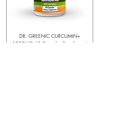
DR. GREENIC CURCUMIN+
1300MG 60 Capsules Supplement
通常価格
セール価格
$44.99
$29.24
カートに追加する
New Arrival