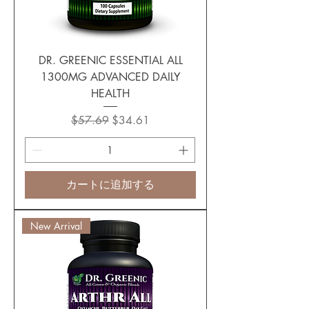
DR. GREENIC ESSENTIAL ALL
1300MG ADVANCED DAILY
HEALTH
通常価格
セール価格
$57.69
$34.61
カートに追加する
New Arrival