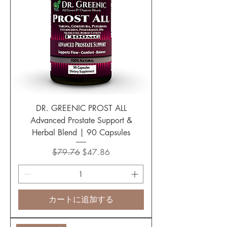
DR. GREENIC PROST ALL
Advanced Prostate Support &
Herbal Blend | 90 Capsules
通常価格
セール価格
$79.76
$47.86
カートに追加する