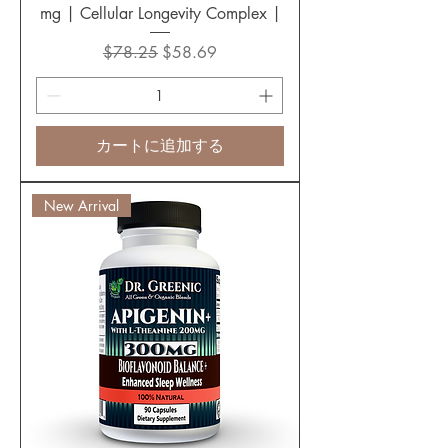
mg | Cellular Longevity Complex |
通常価格
セール価格
$78.25
$58.69
カートに追加する
New Arrival