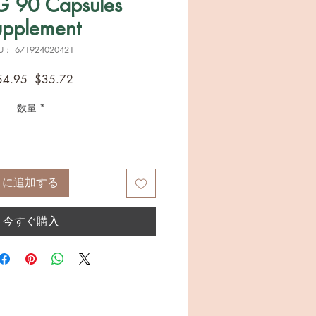
 90 Capsules
upplement
U： 671924020421
通
セ
54.95 
$35.72
常
ー
数量
*
価
ル
格
価
格
トに追加する
今すぐ購入