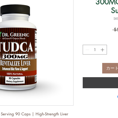
300MG
S
SK
 $
カー
rving 90 Caps | High-Strength Liver