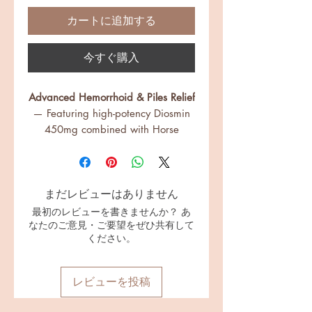
カートに追加する
今すぐ購入
Advanced Hemorrhoid & Piles Relief
— Featuring high-potency Diosmin
450mg combined with Horse
Chestnut, Triphala, and Majuphal
to support vein health, shrink
swollen tissues, and promote faster
まだレビューはありません
healing.
✅
Strengthen Veins, Soothe
最初のレビューを書きませんか？ あ
なたのご意見・ご要望をぜひ共有して
Discomfort
— Fortified with R-Alpha
ください。
Lipoic Acid, Butcher’s Broom, and
Hesperidin to help fortify capillary
walls, reduce itching, pain,
レビューを投稿
swelling, and prevent recurrence.
✅
Natural Digestive Support for