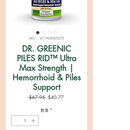
SKU： 671924020575
DR. GREENIC
PILES RID™ Ultra
Max Strength |
Hemorrhoid & Piles
Support
通
セ
 $67.95 
$40.77
常
ー
価
ル
数量
*
格
価
格