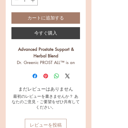
格
カートに追加する
今すぐ購入
Advanced Prostate Support &
Herbal Blend
Dr. Greenic PROST ALL™ is an
innovative men’s health supplement
that goes beyond ordinary prostate
formulas. Instead of relying on saw
palmetto, PROST ALL™ brings
まだレビューはありません
together a
synergistic blend of
最初のレビューを書きませんか？ あ
なたのご意見・ご要望をぜひ共有して
Ayurvedic, Unani, and modern
ください。
science-backed ingredients
—
including Varuna, Punarnava,
Gokshura, DIM, Quercetin,
レビューを投稿