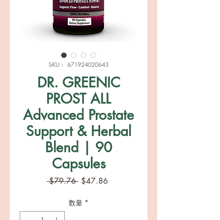
SKU： 671924020643
DR. GREENIC
PROST ALL
Advanced Prostate
Support & Herbal
Blend | 90
Capsules
通
セ
 $79.76 
$47.86
常
ー
価
ル
数量
*
格
価