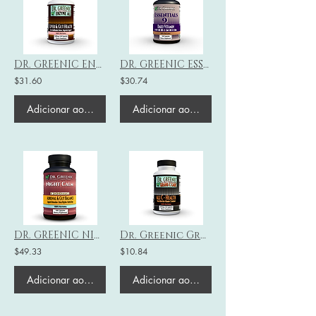
DR. GREENIC ENZYME ALL 1400MG with TUDCA, Ox Bile & 12 Digestive Enzymes
DR. GREENIC ESSENTIALS 9 Daily Vitamin 100 Capsules Supplement
$31.60
$30.74
Adicionar ao carrinho
Adicionar ao carrinho
DR. GREENIC NIGHT CALM 1300MG 100 Capsules – Adrenal & Gut Balance
Dr. Greenic Grand C Care - Todos os C Saúde
$49.33
$10.84
Adicionar ao carrinho
Adicionar ao carrinho