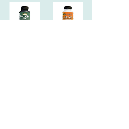
DR. GREENIC Colágeno Completo | Multi-Colágeno Tipo I, II, II, V, X, Vit C, A, E
DR. GREENIC CURCUMIN+ 1300MG 60 Capsules Supplement
$29.02
$29.24
Adicionar ao carrinho
Adicionar ao carrinho
/
1
4
Siga-nos
© 2014 Todos os direitos reservados. DR.
GREENIC R&D Labs / DR. GREENIC LLC.
®