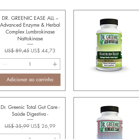
DR. GREENIC EASE ALL –
Advanced Enzyme & Herbal
Complex Lumbrokinase
Nattokinase
Preço normal
Preço promocional
US$ 89,45
US$ 44,73
Adicionar ao carrinho
Dr. Greenic Total Gut Care -
Saúde Digestiva -
Preço normal
Preço promocional
US$ 35,99
US$ 26,99