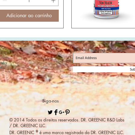
Adicionar ao carrinho
Join our mailing list
poder
es
Sub
Siga-nos
© 2014 Todos os direitos reservados. DR. GREENIC R&D Labs
/ DR. GREENIC LLC.
®
DR. GREENIC
é uma marca registrada da DR. GREENIC LLC.