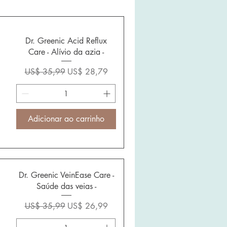
Dr. Greenic Acid Reflux
Care - Alívio da azia -
Preço normal
Preço promocional
US$ 35,99
US$ 28,79
Adicionar ao carrinho
Dr. Greenic VeinEase Care -
Saúde das veias -
Preço normal
Preço promocional
US$ 35,99
US$ 26,99