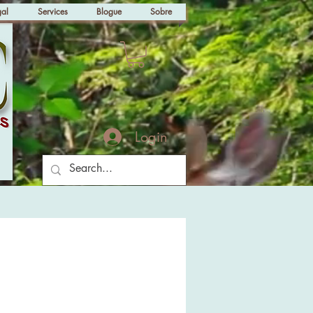
gal
Services
Blogue
Sobre
Login