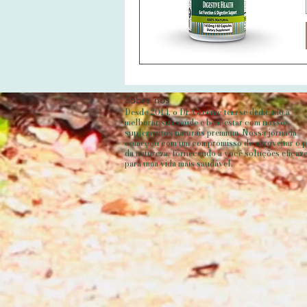
Sobre nós
Desde 2014, o Dr. Greenic tem se dedicado a
melhorar sua saúde e bem-estar com nossos
suplementos naturais premium. Nossa jornada
começou com um compromisso de aproveitar o 
da natureza, fornecendo a você soluções eficaz
para uma vida mais saudável.