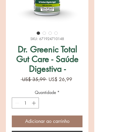
SKU: 671924710148
Dr. Greenic Total
Gut Care - Saúde
Digestiva -
Preço
Preço
 US$ 35,99 
US$ 26,99
normal
promocional
Quantidade
*
Adicionar ao carrinho