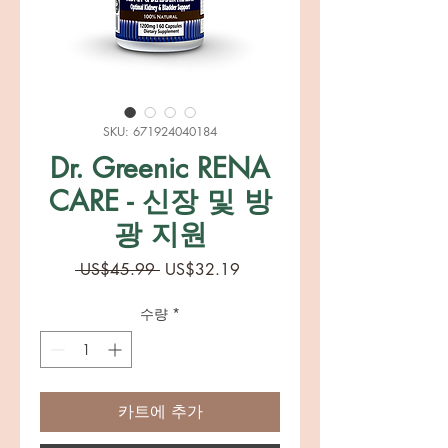
SKU: 671924040184
Dr. Greenic RENA
CARE - 신장 및 방
광 지원
일
할
 US$45.99 
US$32.19
반
인
가
가
수량
*
카트에 추가