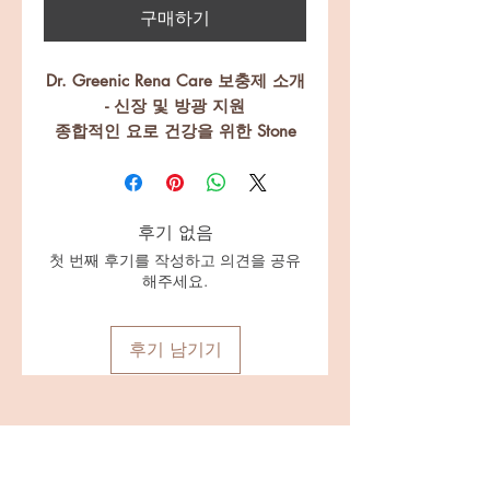
구매하기
Dr. Greenic Rena Care 보충제 소개
- 신장 및 방광 지원
종합적인 요로 건강을 위한 Stone
Breaker Formula
주요 이점:
스톤 브레이커
: 신장 결석을 분
해하고 결석 생성을 줄이는 데 도
후기 없음
움이 됩니다.
첫 번째 후기를 작성하고 의견을 공유
해주세요.
신장 기능 지원
: 신장의 전반적
인 건강과 기능을 향상시킵니다.
방광 건강
: 건강한 방광을 촉진
후기 남기기
하고, 정기적인 소변 기능을 지원
합니다.
해독
: 신체의 자연적인 해독 과
정을 도와 불순물을 제거합니다.
항염 특성
: 요로의 염증을 줄여
우리를 따르세요
편안함을 높여줍니다.