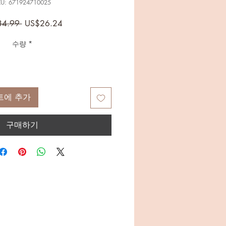
U: 671924710025
일
할
34.99 
US$26.24
반
인
수량
*
가
가
트에 추가
구매하기