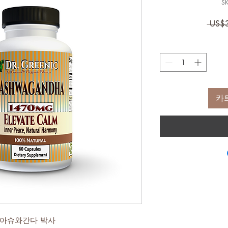
SK
 US$
카
 아슈와간다 박사