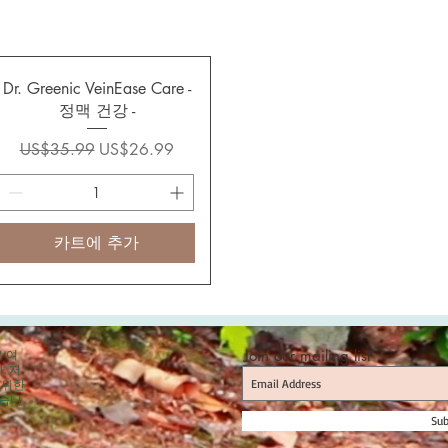
Dr. Greenic VeinEase Care -
정맥 건강 -
일반가
할인가
US$35.99
US$26.99
카트에 추가
로 여
Join our mailing list
. 저
 위한
었습니
Sub