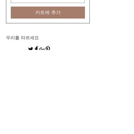
카트에 추가
우리를 따르세요
© 2014 모든 권리 보유. DR. GREENIC R&D
Labs / DR. GREENIC LLC.
®
DR. GREENIC
은 DR. GREENIC LLC의 등
록 상표입니다.
Join our mailing list
Subscribe Now
회사 소개