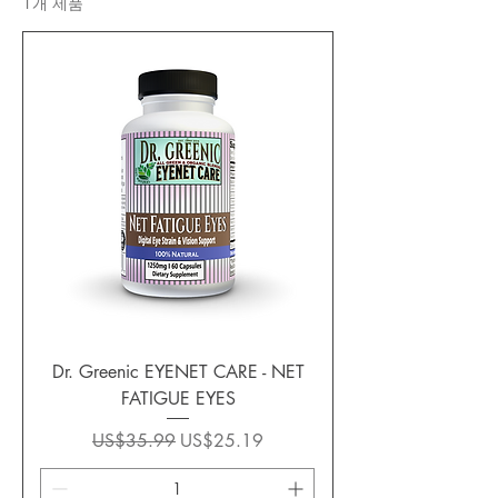
1개 제품
Dr. Greenic EYENET CARE - NET
FATIGUE EYES
일반가
할인가
US$35.99
US$25.19