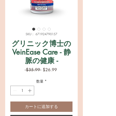
SKU： 671924790157
グリニック博士の
VeinEase Care - 静
脈の健康 -
通
セ
 $35.99 
$26.99
常
ー
価
ル
数量
*
格
価
格
カートに追加する