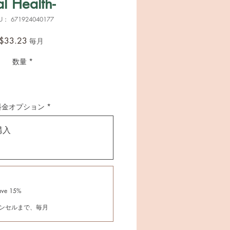
al Health-
U： 671924040177
価
$33.23
毎月
格
数量
*
料金オプション
*
購入
ave 15%
ンセルまで、毎月