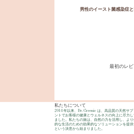
男性のイースト菌感染症と
Dr. Greenic Pal Car
さい。当社の慎重に配合された
ートし、炎症を軽減し、ペニス
なぜグリニ
天然成分:
当社のサプリメン
エキスと必須
衛生をサポート:
清潔で健康
最初のレビ
炎症を軽減します:
不
治癒を促進:
体の自然治癒プ
Dr. Greenic Pal Car
安全
で効果的:
当社の製品は、
私たちについて
FDA ガイドラインに従って製
2014 年以来、Dr. Greenic は、高品質の天然サ
開始する前に、必ず
ントでお客様の健康とウェルネスの向上に尽力し
ました。私たちの旅は、自然の力を活用し、より
的な生活のための効果的なソリューションを提供
という決意から始まりました。