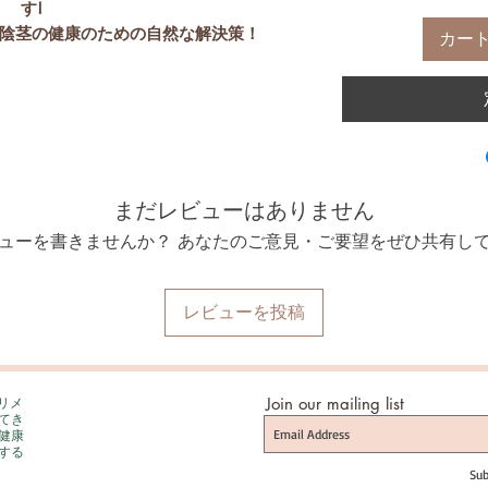
す!
陰茎の健康のための自然な解決策！
カー
e サプリメントで究極のペニスの健康を体験してくだ
天然成分のブレンドは、性器の衛生をサポ
の全体的な健康を促進するように設計され
ています。
ック博士を選ぶのか?
トは、穏やかでありながら効果的なハーブ
まだレビューはありません
栄養素で作られています。
的な環境を維持し、感染のリスクを軽減し
ューを書きませんか？ あなたのご意見・ご要望をぜひ共有し
ます。
快感や刺激を自然に緩和します。
ロセスをサポートし、回復を早めます。
レビューを投稿
e サプリメントで自信と快適さを手に入れましょう。
最高の品質と安全基準を保証するために
造されています。新しいサプリメント療法を
プリメ
Join our mailing list
医療提供者にご相談ください。
てき
健康
する
Sub