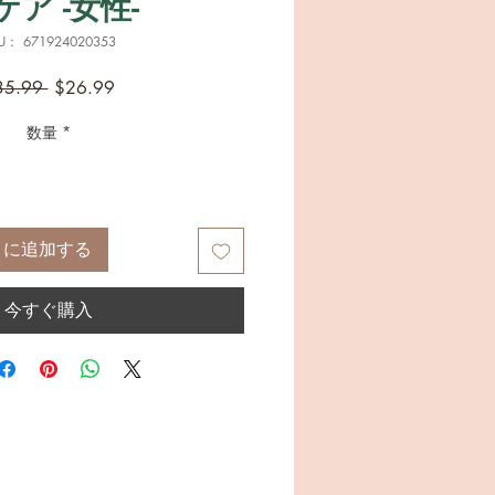
ケア -女性-
U： 671924020353
通
セ
35.99 
$26.99
常
ー
数量
*
価
ル
格
価
格
トに追加する
今すぐ購入