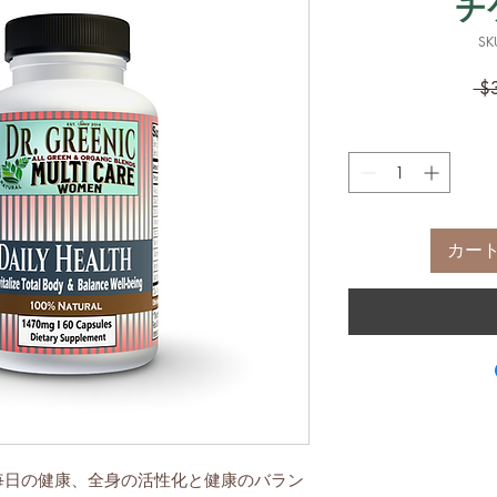
チ
SK
 $
カー
毎日の健康、全身の活性化と健康のバラン