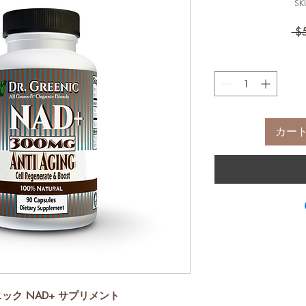
SK
 $
カー
ック NAD+ サプリメント