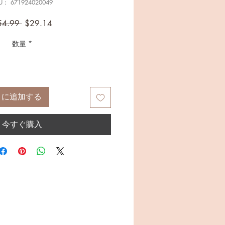
U： 671924020049
通
セ
54.99 
$29.14
常
ー
数量
*
価
ル
格
価
格
トに追加する
今すぐ購入