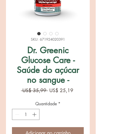
SKU: 671924020391
Dr. Greenic
Glucose Care -
Saúde do açúcar
no sangue -
Preço
Preço
 US$ 35,99 
US$ 25,19
normal
promocional
Quantidade
*
Adicionar ao carrinho