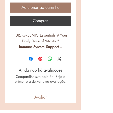
Adicionar ao carrinho
Comprar
"DR. GREENIC Essentials 9 Your
Daily Dose of Vitality."
Immune System Support
–
Strengthens natural defenses with
Vitamin C, D3, and Zinc.
Bone & Muscle Health
– Powered
by Calcium Citrate and Vitamin D3
Ainda não há avaliações
for structural vitality.
Compartilhe sua opinião. Seja o
primeiro a deixar uma avaliação.
Heart & Cellular Protection
–
Vitamin E and Zinc promote
cardiovascular and cellular health.
Avaliar
Holistic Wellness
– A balanced
formula to support key organ
functions and overall vitality.