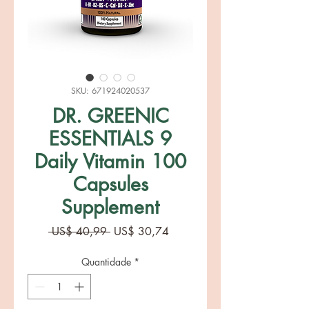
SKU: 671924020537
DR. GREENIC
ESSENTIALS 9
Daily Vitamin 100
Capsules
Supplement
Preço
Preço
 US$ 40,99 
US$ 30,74
normal
promocional
Quantidade
*