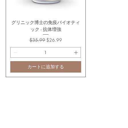
グリニック博士の免疫バイオティ
ック - 抗体増強
通常価格
セール価格
$35.99
$26.99
カートに追加する
私たちに従ってく
ださい
© 2014 無断転載を禁じます。DR. GREENIC
R&D Labs / DR. GREENIC LLC。
® は
DR. GREENIC
DR. GREENIC LLC の登録