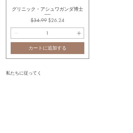
グリニック・アシュワガンダ博士
通常価格
セール価格
$34.99
$26.24
カートに追加する
私たちに従ってく
ださい
© 2014 無断転載を禁じます。DR. GREENIC
R&D Labs / DR. GREENIC LLC。
® は
DR. GREENIC
DR. GREENIC LLC の登録
商標です。
Join our mailing list