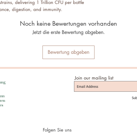
trains, delivering 1 Trillion CFU per bottle
lance, digestion, and immunity.
Spore-Forming Probiotics – Includes
Noch keine Bewertungen vorhanden
m, Bacillus (spore-forming), Enterococcus,
 ensuring superior microbiome support,
Jetzt die erste Bewertung abgeben.
nd enhanced nutrient absorption.
Bloating Relief – Designed to restore gut
omote regularity, making it ideal for IBS,
Bewertung abgeben
d post-antibiotic recovery.
l pH Balance – Features key probiotic
ispatus, reuteri, and jensenii, which help
Join our mailing list
h, pH balance, and UTI prevention.
rung
nse Formula – Formulated to combat
ngthen gut immunity, and reduce yeast
ann
Sub
tzen
h men’s and women’s microbiome health.
es
anced Effectiveness – Contains Isomalto-
prebiotic fiber that nourishes probiotics,
zation and long-term gut benefits.
ease Capsules – No refrigeration needed!
Folgen Sie uns
tant and acid-resistant, ensuring maximum