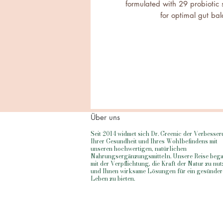
formulated with 29 probiotic s
for optimal gut ba
✔ 29 Diverse Strains + 
Lactobacillus, Bifidobacteriu
and Streptococcus species,
better digestion, a
✔ Supports Gut, Digestive & 
flora, reduce bloating, and pr
leaky gut, an
✔ Women’s Health & Vagina
Über uns
strains like Lactobacillus cr
maintain vaginal healt
Seit 2014 widmet sich Dr. Greenic der Verbesse
Ihrer Gesundheit und Ihres Wohlbefindens mit
✔ Candida & Immune Defe
unseren hochwertigen, natürlichen
Candida overgrowth, stre
Nahrungsergänzungsmitteln. Unsere Reise beg
mit der Verpflichtung, die Kraft der Natur zu nu
infections, supporting bot
und Ihnen wirksame Lösungen für ein gesünder
✔ Prebiotic-Infused for Enh
Leben zu bieten.
oligosaccharide, a powerful 
ensuring better coloni
✔ Shelf-Stable & Delayed-Rel
Our probiotics are heat-resis