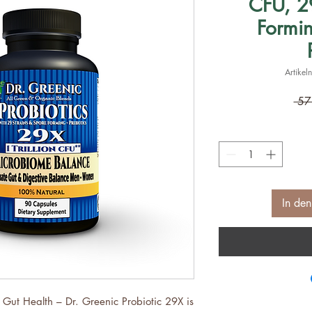
CFU, 29
Formin
Artike
 57
In de
Gut Health – Dr. Greenic Probiotic 29X is