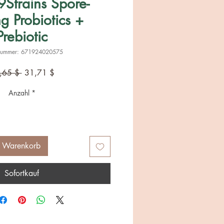
Strains Spore-
g Probiotics +
Prebiotic
lnummer: 671924020575
Standardpreis
Sale-
,65 $ 
31,71 $
Preis
Anzahl
*
n Warenkorb
Sofortkauf