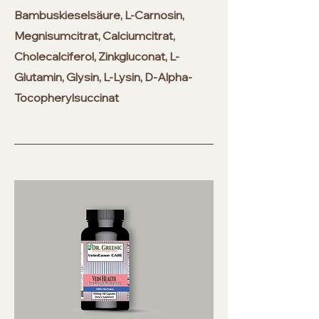
Bambuskieselsäure, L-Carnosin,
Megnisumcitrat, Calciumcitrat,
Cholecalciferol, Zinkgluconat, L-
Glutamin, Glysin, L-Lysin, D-Alpha-
Tocopherylsuccinat