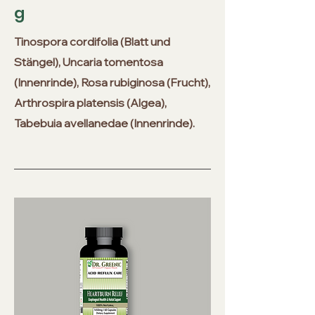
g
Tinospora cordifolia (Blatt und
Stängel), Uncaria tomentosa
(Innenrinde), Rosa rubiginosa (Frucht),
Arthrospira platensis (Algea),
Tabebuia avellanedae (Innenrinde).