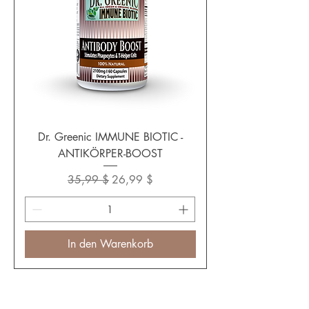
Dr. Greenic IMMUNE BIOTIC -
ANTIKÖRPER-BOOST
Standardpreis
Sale-Preis
35,99 $
26,99 $
In den Warenkorb
Folgen Sie uns