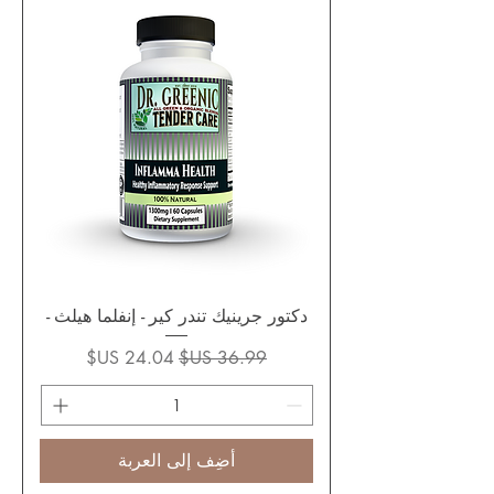
دكتور جرينيك تندر كير - إنفلما هيلث -
سعر عادي
سعر البيع
أضِف إلى العربة