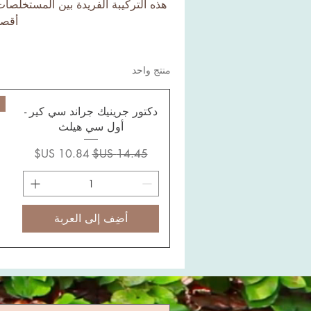
هذه التركيبة الفريدة بين المستخلصا
أقصى
منتج واحد
دكتور جرينيك جراند سي كير -
أول سي هيلث
سعر عادي
سعر البيع
أضِف إلى العربة