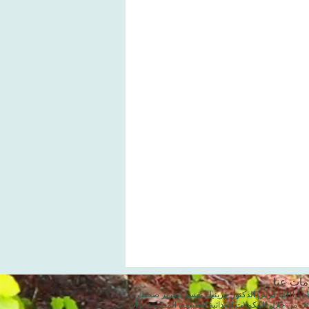
مات عنا
منذ عام 2014، كرس الدكتور جرينيك نفسه لتعزيز صحتك
ك من خلال المكملات الغذائية الطبيعية المتميزة. بدأت