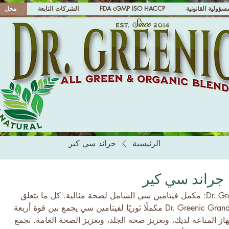
مسؤولية القانونية
FDA cGMP ISO HACCP
الشركات التابعة
محل
الرئيسية
جراند سي كير
جراند سي كير
نقدم لك منتج Dr. Greenic Grand C Care: مكمل فيتامين سي الشامل لصحة مثالية. كل ما يتعلق
بصحة فيتامين سي يعد منتج Dr. Greenic Grand C Care مكملًا ثوريًا لفيتامين سي يجمع بين قوة أربعة
ز المناعة لديك، وتعزيز صحة الجلد، وتعزيز الصحة العامة. تجمع